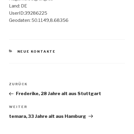
Land: DE
UserID:39286225
Geodaten: 50.1149,8.68356
KATEGORIEN
NEUE KONTAKTE
Beitragsnavigation
Vorheriger
ZURÜCK
Beitrag
Frederike, 28 Jahre alt aus Stuttgart
Nächster
WEITER
Beitrag
temara, 33 Jahre alt aus Hamburg