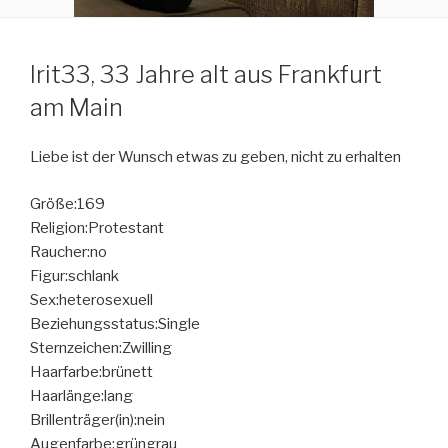
Irit33, 33 Jahre alt aus Frankfurt
am Main
Liebe ist der Wunsch etwas zu geben, nicht zu erhalten
Größe:169
Religion:Protestant
Raucher:no
Figur:schlank
Sex:heterosexuell
Beziehungsstatus:Single
Sternzeichen:Zwilling
Haarfarbe:brünett
Haarlänge:lang
Brillenträger(in):nein
Augenfarbe:grüngrau