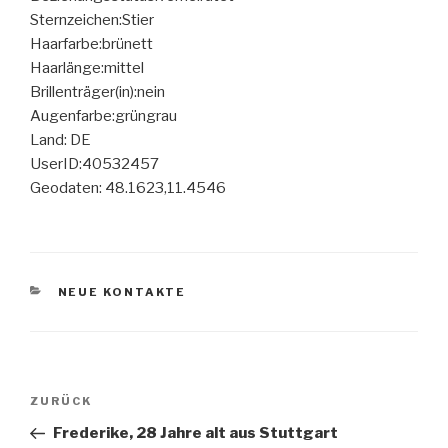
Sternzeichen:Stier
Haarfarbe:brünett
Haarlänge:mittel
Brillenträger(in):nein
Augenfarbe:grüngrau
Land: DE
UserID:40532457
Geodaten: 48.1623,11.4546
KATEGORIEN
NEUE KONTAKTE
Beitragsnavigation
Vorheriger
ZURÜCK
Beitrag
Frederike, 28 Jahre alt aus Stuttgart